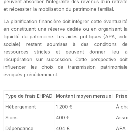
peuvent absorber l’intégralité des revenus d’un retraité
et nécessiter la mobilisation du patrimoine familial.
La planification financière doit intégrer cette éventualité
en constituant une réserve dédiée ou en organisant la
liquidité du patrimoine. Les aides publiques (APA, aide
sociale) restent soumises à des conditions de
ressources strictes et peuvent donner lieu à
récupération sur succession. Cette perspective doit
influencer les choix de transmission patrimoniale
évoqués précédemment.
Type de frais EHPAD
Montant moyen mensuel
Prise 
Hébergement
1 200 €
À char
Soins
400 €
Assura
Dépendance
404 €
APA (s